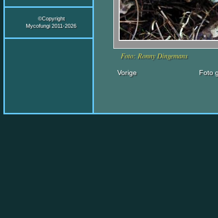
©Copyright
Mycofungi 2011-2026
Foto: Ronny Dingemans
Vorige
Foto g