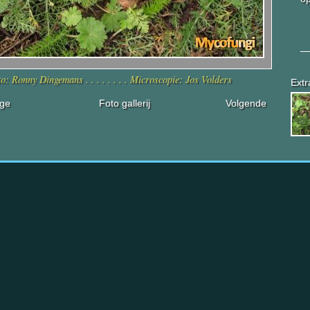
o: Ronny Dingemans . . . . . . . . Microscopie: Jos Volders
Extr
ige
Foto gallerij
Volgende