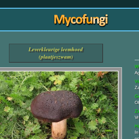
Leverkleurige leemhoed
(plaatjeszwam)
W
Ag
Vi
Z
G
O
Z
Vr
Ha
In
op