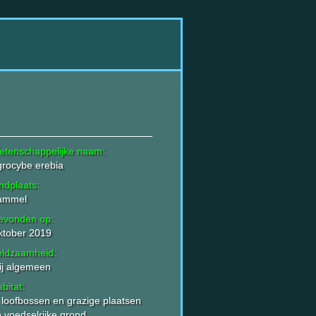
etenschappelijke naam:
rocybe erebia
ndplaats:
ammel
evonden op:
ktober 2019
eldzaamheid:
ij algemeen
bitat:
 loofbossen en grazige plaatsen
 voedselrijke grond.