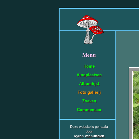
Menu
Home
Vindplaatsen
Albumlijst
Foto gallerij
Zoeken
Commentaar
Deze website is gemaakt
door
Kyron Vannuffelen