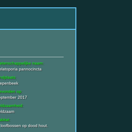
etenschappelijke naam:
latoporia pannocincta
ndplaats:
iepenbeek
evonden op:
eptember 2017
eldzaamheid:
eldzaam
bitat:
 loofbossen op dood hout.