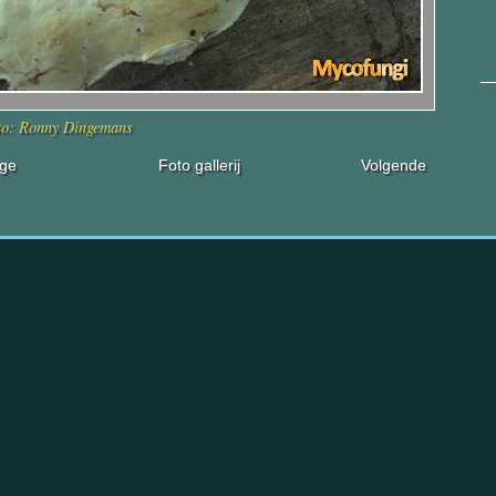
to: Ronny Dingemans
ige
Foto gallerij
Volgende