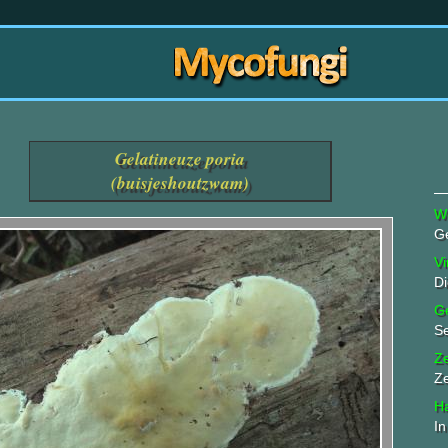
Gelatineuze poria
(buisjeshoutzwam)
W
Ge
Vi
D
G
S
Z
Z
Ha
In