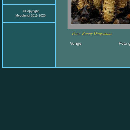
©Copyright
Mycofungi 2011-2026
Foto: Ronny Dingemans
Vorige
Foto g