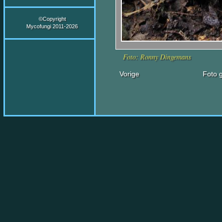
©Copyright
Mycofungi 2011-2026
Foto: Ronny Dingemans
Vorige
Foto g