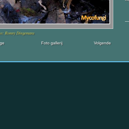
to: Ronny Dingemans
ige
Foto gallerij
Volgende