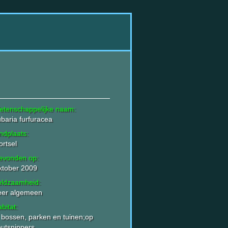
etenschappelijke naam:
baria furfuracea
ndplaats:
rtsel
evonden op:
ktober 2009
eldzaamheid:
eer algemeen
bitat:
 bossen, parken en tuinen;op
utsnippers.