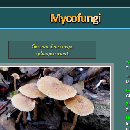
Gewoon donsvoetje
(plaatjeszwam)
W
Tu
Vi
Mo
G
O
Z
Z
Ha
In
ho