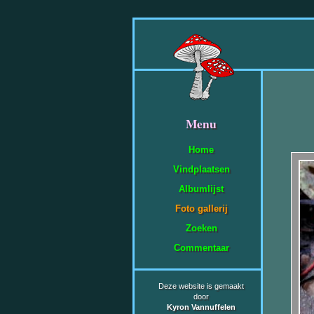
Menu
Home
Vindplaatsen
Albumlijst
Foto gallerij
Zoeken
Commentaar
Deze website is gemaakt
door
Kyron Vannuffelen