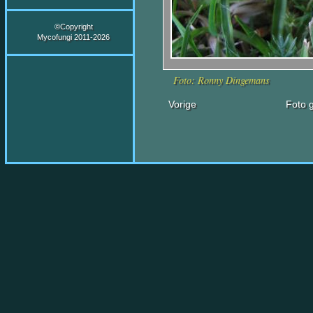
©Copyright
Mycofungi 2011-2026
Foto: Ronny Dingemans
Vorige
Foto g