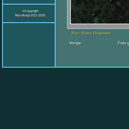
©Copyright
Mycofungi 2011-2026
Foto: Ronny Dingemans
Vorige
Foto g