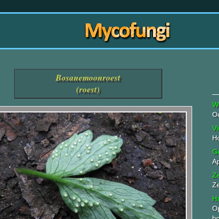
Bosanemoonroest
(roest)
W
Oc
Vi
H
G
Ap
Z
Z
Ha
Op
b