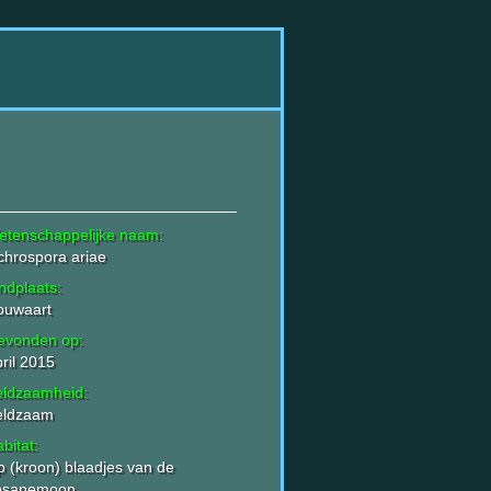
etenschappelijke naam:
hrospora ariae
ndplaats:
ouwaart
evonden op:
ril 2015
eldzaamheid:
eldzaam
bitat:
 (kroon) blaadjes van de
osanemoon.