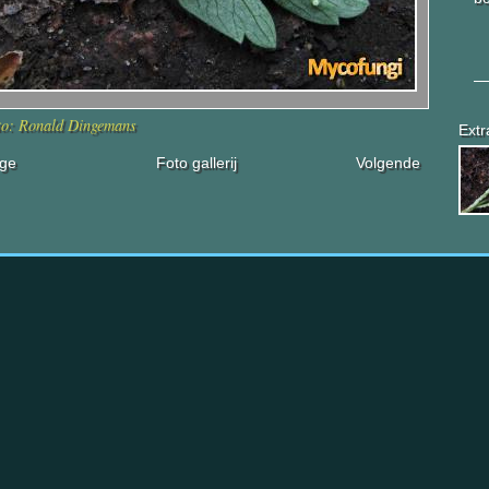
to: Ronald Dingemans
Extr
ige
Foto gallerij
Volgende