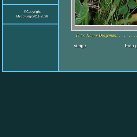
©Copyright
Mycofungi 2011-2026
Foto: Ronny Dingemans . . . . . . .
Vorige
Foto g