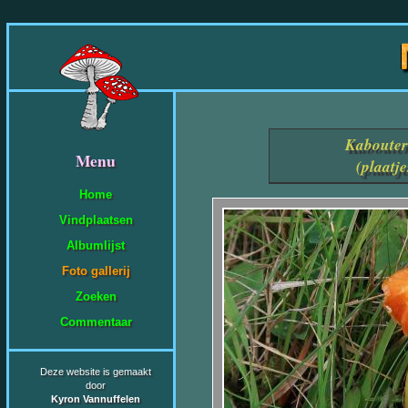
Kabouter
Menu
(plaatj
Home
Vindplaatsen
Albumlijst
Foto gallerij
Zoeken
Commentaar
Deze website is gemaakt
door
Kyron Vannuffelen