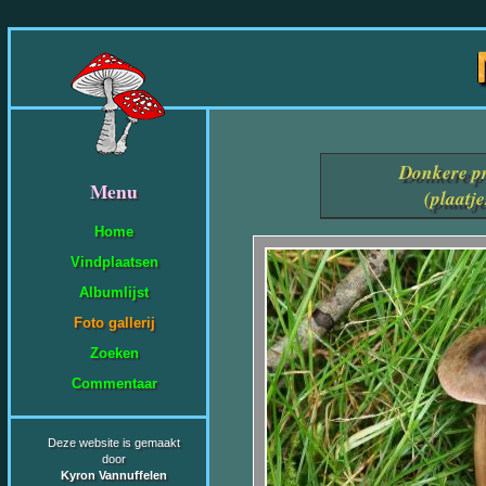
Donkere p
Menu
(plaatj
Home
Vindplaatsen
Albumlijst
Foto gallerij
Zoeken
Commentaar
Deze website is gemaakt
door
Kyron Vannuffelen