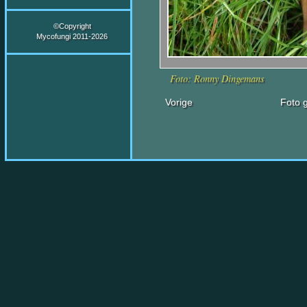
©Copyright
Mycofungi 2011-2026
Foto: Ronny Dingemans
Vorige
Foto g