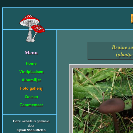
Bruine s
Menu
(plaatj
Home
Vindplaatsen
Albumlijst
Foto gallerij
Zoeken
Commentaar
Deze website is gemaakt
door
Kyron Vannuffelen