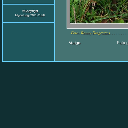
©Copyright
Mycofungi 2011-2026
Foto: Ronny Dingemans . . . . . . .
Vorige
Foto g