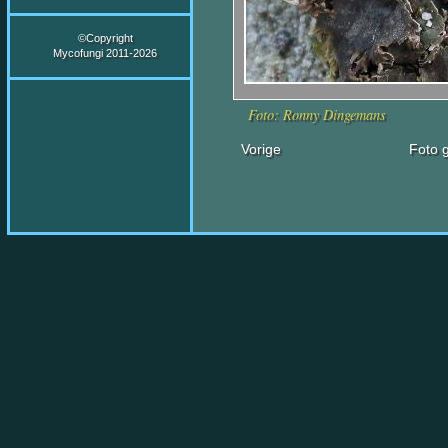
©Copyright
Mycofungi 2011-2026
Foto: Ronny Dingemans
Vorige
Foto g