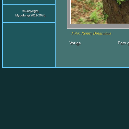
©Copyright
Mycofungi 2011-2026
Foto: Ronny Dingemans
Vorige
Foto g