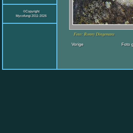
©Copyright
Mycofungi 2011-2026
Foto: Ronny Dingemans
Vorige
Foto g