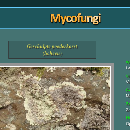
Geschulpte poederkorst
(licheen)
W
L
Vi
Vi
G
M
Z
Z
Ha
Op