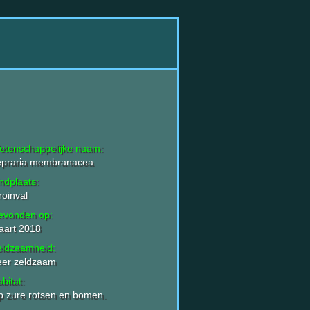
etenschappelijke naam:
epraria membranacea
ndplaats:
roinval
evonden op:
aart 2018
eldzaamheid:
eer zeldzaam
bitat:
 zure rotsen en bomen.