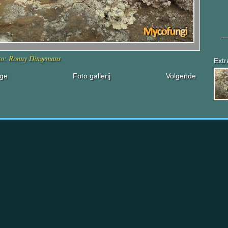
to: Ronny Dingemans
Extr
ige
Foto gallerij
Volgende