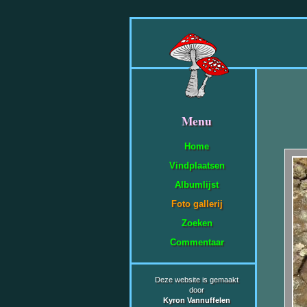
Menu
Home
Vindplaatsen
Albumlijst
Foto gallerij
Zoeken
Commentaar
Deze website is gemaakt
door
Kyron Vannuffelen