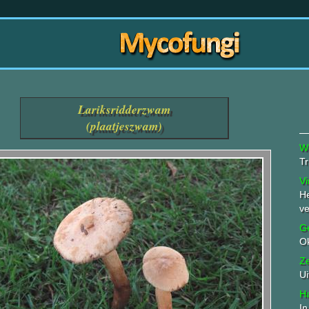
Lariksridderzwam
(plaatjeszwam)
W
T
Vi
He
ve
G
O
Z
Ui
Ha
In