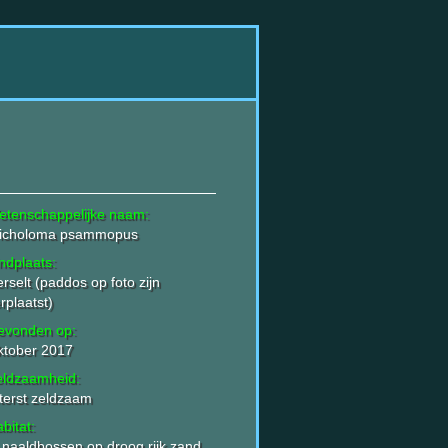
etenschappelijke naam:
richoloma psammopus
ndplaats:
rselt (paddos op foto zijn
rplaatst)
evonden op:
ktober 2017
eldzaamheid:
terst zeldzaam
bitat:
 naaldbossen op droog rijk zand.