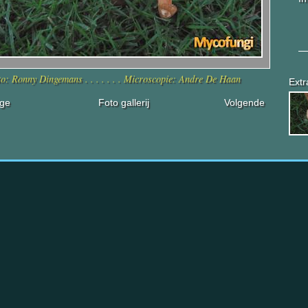
o: Ronny Dingemans . . . . . . . Microscopie: Andre De Haan
Extr
ige
Foto gallerij
Volgende