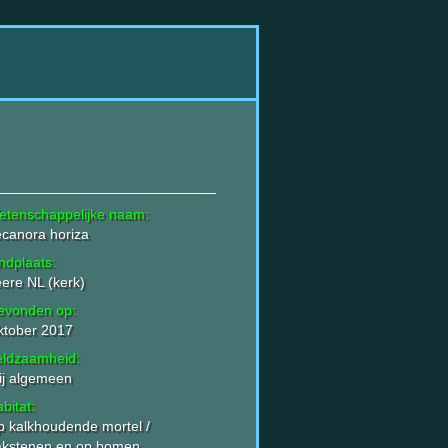
etenschappelijke naam:
canora horiza
ndplaats:
ere NL (kerk)
evonden op:
ktober 2017
eldzaamheid:
ij algemeen
bitat:
 kalkhoudende mortel /
akstenen en op bomen.