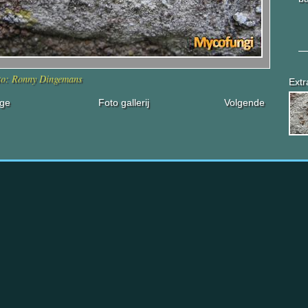
to: Ronny Dingemans
Extr
ige
Foto gallerij
Volgende