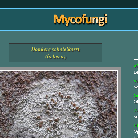
Donkere schotelkorst
(licheen)
W
Le
Vi
Ve
G
O
Z
Vr
Ha
Op
b