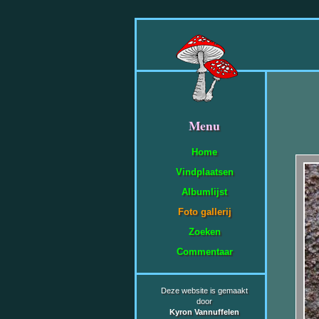
Menu
Home
Vindplaatsen
Albumlijst
Foto gallerij
Zoeken
Commentaar
Deze website is gemaakt
door
Kyron Vannuffelen