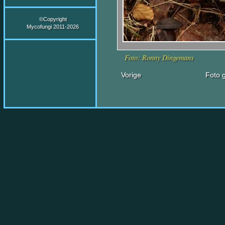
©Copyright
Mycofungi 2011-2026
Foto: Ronny Dingemans
Vorige
Foto g